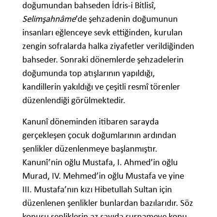
doğumundan bahseden İdris-i Bitlisî,
Selimşahnâme
’de şehzadenin doğumunun
insanları eğlenceye sevk ettiğinden, kurulan
zengin sofralarda halka ziyafetler verildiğinden
bahseder. Sonraki dönemlerde şehzadelerin
doğumunda top atışlarının yapıldığı,
kandillerin yakıldığı ve çeşitli resmî törenler
düzenlendiği görülmektedir.
Kanunî döneminden itibaren sarayda
gerçekleşen çocuk doğumlarının ardından
şenlikler düzenlenmeye başlanmıştır.
Kanunî’nin oğlu Mustafa, I. Ahmed’in oğlu
Murad, IV. Mehmed’in oğlu Mustafa ve yine
III. Mustafa’nın kızı Hibetullah Sultan için
düzenlenen şenlikler bunlardan bazılarıdır. Söz
konusu şenliklerin az sayıda surnameye konu