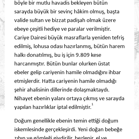
böyle bir mutlu havadis bekleyen bütün
sarayda büyük bir sevinç hâkim olmuş, başta
valide sultan ve bizzat padişah olmak üzere
ebeye çeşitli hediye ve paralar verilmiştir.
Cariye Dairesi büyük masraflarla yeniden tefriş
edilmiş, lohusa odası hazırlanmış, bütün harem
halkı donatılmış, bu iş için 9.809 kese
harcanmıştır. Bütün bunlar olurken üstat
ebeler gelip cariyenin hamile olmadığını ihbar
etmişlerdir. Hatta cariyenin hamile olmadığı
şehir ahalisinin dillerinde dolaşmaktaydı.
Nihayet ebenin yalanı ortaya çıkmış ve sarayda
1
yapılan hazırlıklar iptal edilmiştir.
Doğum genellikle ebenin temin ettiği doğum
iskemlesinde gerçekleşirdi. Yeni doğan bebeğe
zıbın ve gömleği giydirilir, bezlenir, el ve