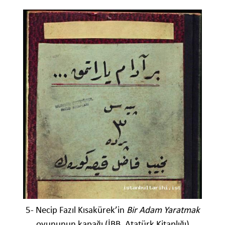
5- Necip Fazıl Kısakürek’in
Bir Adam Yaratmak
oyununun kapağı (İBB, Atatürk Kitaplığı)