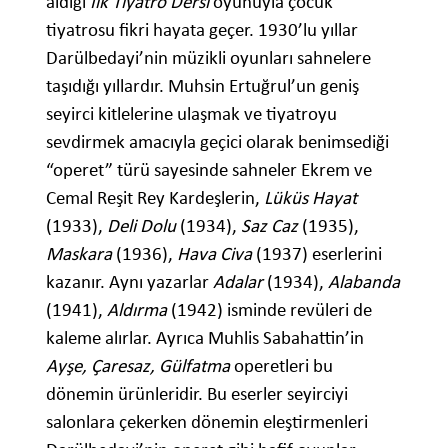
aldığı
İlk Tiyatro Dersi
oyunuyla çocuk
tiyatrosu fikri hayata geçer. 1930’lu yıllar
Darülbedayi’nin müzikli oyunları sahnelere
taşıdığı yıllardır. Muhsin Ertuğrul’un geniş
seyirci kitlelerine ulaşmak ve tiyatroyu
sevdirmek amacıyla geçici olarak benimsediği
“operet” türü sayesinde sahneler Ekrem ve
Cemal Reşit Rey Kardeşlerin,
Lüküs Hayat
(1933),
Deli Dolu
(1934),
Saz Caz
(1935),
Maskara
(1936),
Hava Civa
(1937) eserlerini
kazanır. Aynı yazarlar
Adalar
(1934),
Alabanda
(1941),
Aldırma
(1942) isminde revüleri de
kaleme alırlar. Ayrıca Muhlis Sabahattin’in
Ayşe, Çaresaz, Gülfatma
operetleri bu
dönemin ürünleridir. Bu eserler seyirciyi
salonlara çekerken dönemin eleştirmenleri