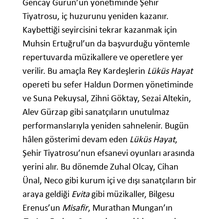
Gencay Gürün’ün yönetiminde Şehir
Tiyatrosu, iç huzurunu yeniden kazanır.
Kaybettiği seyircisini tekrar kazanmak için
Muhsin Ertuğrul’un da başvurduğu yöntemle
repertuvarda müzikallere ve operetlere yer
verilir. Bu amaçla Rey Kardeşlerin
Lüküs Hayat
opereti bu sefer Haldun Dormen yönetiminde
ve Suna Pekuysal, Zihni Göktay, Sezai Altekin,
Alev Gürzap gibi sanatçıların unutulmaz
performanslarıyla yeniden sahnelenir. Bugün
hâlen gösterimi devam eden
Lüküs Hayat
,
Şehir Tiyatrosu’nun efsanevi oyunları arasında
yerini alır. Bu dönemde Zuhal Olcay, Cihan
Ünal, Neco gibi kurum içi ve dışı sanatçıların bir
araya geldiği
Evita
gibi müzikaller, Bilgesu
Erenus’un
Misafir
, Murathan Mungan’ın