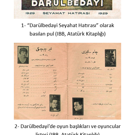
1- “Darülbedayi Seyahat Hatırası” olarak
basılan pul (IBB, Atatürk Kitaplığı)
2- Darülbedayi’de oyun başlıkları ve oyuncular
listesi (IBB, Atatürk Kitaplığı)