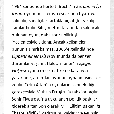
1964 senesinde Bertolt Brecht’in
Sezuan’ın İyi
İnsanı
oyununun temsili esnasında tiyatroya
saldırılır, sanatçılar tartaklanır, afişler yırtılıp
camlar kırılır. Sıkıyönetim tarafından sakıncalı
bulunan oyun, daha sonra bilirkişi
incelemesiyle aklanır. Ancak gelişmeler
bununla sınırlı kalmaz, 1965’e gelindiğinde
Oppenheimer Olayı
oyununda da benzer
durumlar yaşanır. Haldun Taner’in
Eşeğin
Gölgesi
oyunu önce mahkeme kararıyla
yasaklanır, ardından oyunun oynanmasına izin
verilir. Çetin Altan’ın oyunlarını sahnelediği
gerekçesiyle Muhsin Ertuğrul’a tahkikat açılır.
Şehir Tiyatrosu’na uygulanan politik baskılar
giderek artar. Son olarak Milli Eğitim Bakanlığı
“başrejisörlük” kadrosunu kaldırır ve Muhsin