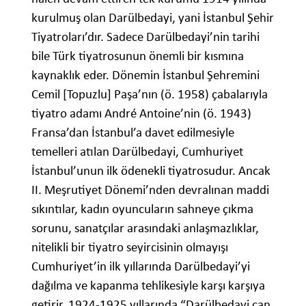
kurulmuş olan Darülbedayi, yani İstanbul Şehir
Tiyatroları’dır. Sadece Darülbedayi’nin tarihi
bile Türk tiyatrosunun önemli bir kısmına
kaynaklık eder. Dönemin İstanbul Şehremini
Cemil [Topuzlu] Paşa’nın (ö. 1958) çabalarıyla
tiyatro adamı André Antoine’nin (ö. 1943)
Fransa’dan İstanbul’a davet edilmesiyle
temelleri atılan Darülbedayi, Cumhuriyet
İstanbul’unun ilk ödenekli tiyatrosudur. Ancak
II. Meşrutiyet Dönemi’nden devralınan maddi
sıkıntılar, kadın oyuncuların sahneye çıkma
sorunu, sanatçılar arasındaki anlaşmazlıklar,
nitelikli bir tiyatro seyircisinin olmayışı
Cumhuriyet’in ilk yıllarında Darülbedayi’yi
dağılma ve kapanma tehlikesiyle karşı karşıya
getirir. 1924-1925 yıllarında “Darülbedayi can