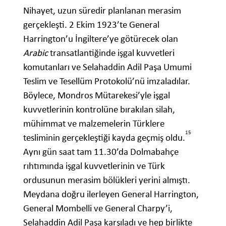
Nihayet, uzun süredir planlanan merasim
gerçekleşti. 2 Ekim 1923’te General
Harrington’u İngiltere’ye götürecek olan
Arabic
transatlantiğinde işgal kuvvetleri
komutanları ve Selahaddin Adil Paşa Umumi
Teslim ve Tesellüm Protokolü’nü imzaladılar.
Böylece, Mondros Mütarekesi’yle işgal
kuvvetlerinin kontrolüne bırakılan silah,
mühimmat ve malzemelerin Türklere
15
tesliminin gerçekleştiği kayda geçmiş oldu.
Aynı gün saat tam 11.30’da Dolmabahçe
rıhtımında işgal kuvvetlerinin ve Türk
ordusunun merasim bölükleri yerini almıştı.
Meydana doğru ilerleyen General Harrington,
General Mombelli ve General Charpy’i,
Selahaddin Adil Paşa karşıladı ve hep birlikte