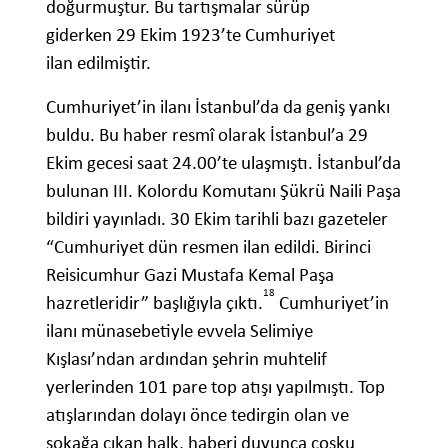
doğurmuştur. Bu tartışmalar sürüp
giderken 29 Ekim 1923’te Cumhuriyet
ilan edilmiştir.
Cumhuriyet’in ilanı İstanbul’da da geniş yankı
buldu. Bu haber resmî olarak İstanbul’a 29
Ekim gecesi saat 24.00’te ulaşmıştı. İstanbul’da
bulunan III. Kolordu Komutanı Şükrü Naili Paşa
bildiri yayınladı. 30 Ekim tarihli bazı gazeteler
“Cumhuriyet dün resmen ilan edildi. Birinci
Reisicumhur Gazi Mustafa Kemal Paşa
18
hazretleridir” başlığıyla çıktı.
Cumhuriyet’in
ilanı münasebetiyle evvela Selimiye
Kışlası’ndan ardından şehrin muhtelif
yerlerinden 101 pare top atışı yapılmıştı. Top
atışlarından dolayı önce tedirgin olan ve
sokağa çıkan halk, haberi duyunca coşku