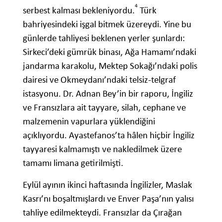
4
serbest kalması bekleniyordu.
Türk
bahriyesindeki işgal bitmek üzereydi. Yine bu
günlerde tahliyesi beklenen yerler şunlardı:
Sirkeci’deki gümrük binası, Ağa Hamamı’ndaki
jandarma karakolu, Mektep Sokağı’ndaki polis
dairesi ve Okmeydanı’ndaki telsiz-telgraf
istasyonu. Dr. Adnan Bey’in bir raporu, İngiliz
ve Fransızlara ait tayyare, silah, cephane ve
malzemenin vapurlara yüklendiğini
açıklıyordu. Ayastefanos’ta hâlen hiçbir İngiliz
tayyaresi kalmamıştı ve nakledilmek üzere
tamamı limana getirilmişti.
Eylül ayının ikinci haftasında İngilizler, Maslak
Kasrı’nı boşaltmışlardı ve Enver Paşa’nın yalısı
tahliye edilmekteydi. Fransızlar da Çırağan