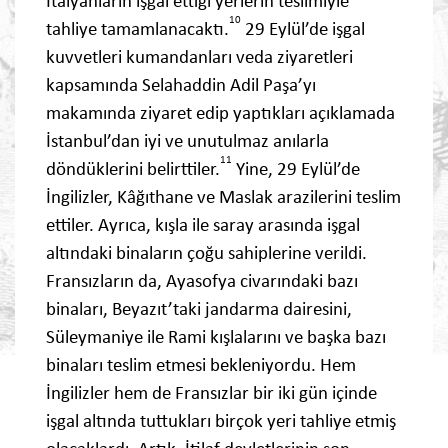
İtalyanların işgal ettiği yerlerin teslimiyle
10
tahliye tamamlanacaktı.
29 Eylül’de işgal
kuvvetleri kumandanları veda ziyaretleri
kapsamında Selahaddin Adil Paşa’yı
makamında ziyaret edip yaptıkları açıklamada
İstanbul’dan iyi ve unutulmaz anılarla
11
döndüklerini belirttiler.
Yine, 29 Eylül’de
İngilizler, Kâğıthane ve Maslak arazilerini teslim
ettiler. Ayrıca, kışla ile saray arasında işgal
altındaki binaların çoğu sahiplerine verildi.
Fransızların da, Ayasofya civarındaki bazı
binaları, Beyazıt’taki jandarma dairesini,
Süleymaniye ile Rami kışlalarını ve başka bazı
binaları teslim etmesi bekleniyordu. Hem
İngilizler hem de Fransızlar bir iki gün içinde
işgal altında tuttukları birçok yeri tahliye etmiş