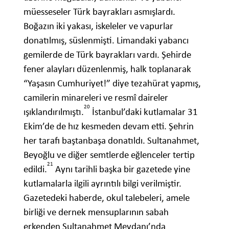
müesseseler Türk bayrakları asmışlardı.
Boğazın iki yakası, iskeleler ve vapurlar
donatılmış, süslenmişti. Limandaki yabancı
gemilerde de Türk bayrakları vardı. Şehirde
fener alayları düzenlenmiş, halk toplanarak
“Yaşasın Cumhuriyet!” diye tezahürat yapmış,
camilerin minareleri ve resmî daireler
20
ışıklandırılmıştı.
İstanbul’daki kutlamalar 31
Ekim’de de hız kesmeden devam etti. Şehrin
her tarafı baştanbaşa donatıldı. Sultanahmet,
Beyoğlu ve diğer semtlerde eğlenceler tertip
21
edildi.
Aynı tarihli başka bir gazetede yine
kutlamalarla ilgili ayrıntılı bilgi verilmiştir.
Gazetedeki haberde, okul talebeleri, amele
birliği ve dernek mensuplarının sabah
erkenden Sultanahmet Meydanı’nda