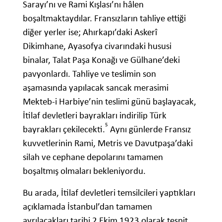
Sarayı’nı ve Rami Kışlası’nı hâlen
boşaltmaktaydılar. Fransızların tahliye ettiği
diğer yerler ise; Ahırkapı’daki Askerî
Dikimhane, Ayasofya civarındaki hususi
binalar, Talat Paşa Konağı ve Gülhane’deki
pavyonlardı. Tahliye ve teslimin son
aşamasında yapılacak sancak merasimi
Mekteb-i Harbiye’nin teslimi günü başlayacak,
İtilaf devletleri bayrakları indirilip Türk
5
bayrakları çekilecekti.
Aynı günlerde Fransız
kuvvetlerinin Rami, Metris ve Davutpaşa’daki
silah ve cephane depolarını tamamen
boşaltmış olmaları bekleniyordu.
Bu arada, İtilaf devletleri temsilcileri yaptıkları
açıklamada İstanbul’dan tamamen
ayrılacakları tarihi 2 Ekim 1923 olarak tespit