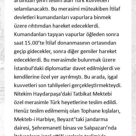
ardından şehri teslim alan Türk kuvvetleri
selamlanacaktı. Bu merasimi müteakiben İtilaf
devletleri kumandanları vapurlara binmek
üzere rıhtımdan hareket edeceklerdi.
Kumandanları taşıyan vapurlar öğleden sonra
saat 15.00’te İtilaf donanmasının ortasından
geçip gidecekler, sonra diğer gemiler hareket
edeceklerdi. Bu merasimde bulunmak üzere
İstanbul’daki diplomatlar davet edilmişlerdi ve
kendilerine özel yer ayrılmıştı. Bu arada, işgal
kuvvetleri son tahliyeleri gerçekleştirmekteydi.
Nitekim Haydarpaşa’daki Tatbikat Mektebi
özel merasimle Türk heyetlerine teslim edildi.
Henüz teslim edilmemiş olan Tophane kışlaları,
Mekteb-i Harbiye, Beyazıt’taki jandarma
dairesi, Şehremaneti binası ve Salıpazarı’nda