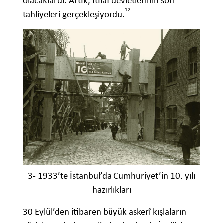
olacaklardı. Artık, İtilaf devletlerinin son
12
tahliyeleri gerçekleşiyordu.
3- 1933’te İstanbul’da Cumhuriyet’in 10. yılı
hazırlıkları
30 Eylül’den itibaren büyük askerî kışlaların